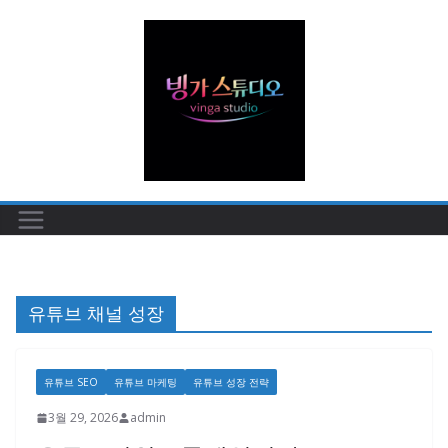
콘
텐
츠
로
건
너
뛰
기
유튜브 채널 성장
유튜브 SEO
유튜브 마케팅
유튜브 성장 전략
3월 29, 2026
admin